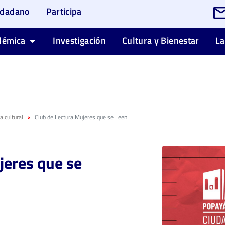
udadano
Participa
démica
Investigación
Cultura y Bienestar
La
 cultural
Club de Lectura Mujeres que se Leen
jeres que se