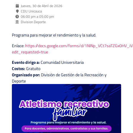
Jueves, 30 de Abril de 2026
CDU Unicauca
06:00 pm a 05:00 pm
Division Deporte
Programa para mejorar el rendimiento y la salud.
Enlace:
https://docs.google.com/forms/d/1NlNp_VCt7saTZGx0HV
edit_requested=true
Evento dirigo a:
Comunidad Universitaria
Costos:
Gratuito
Organizado por:
División de Gestión de la Recreación y
Deporte