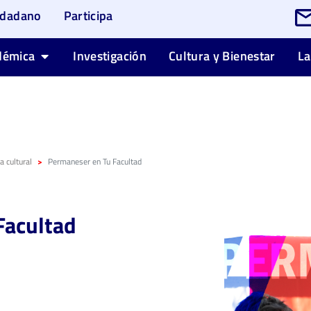
udadano
Participa
démica
Investigación
Cultura y Bienestar
La
 cultural
Permaneser en Tu Facultad
Facultad