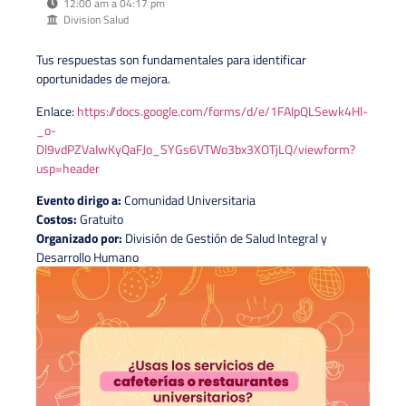
12:00 am a 04:17 pm
Division Salud
Tus respuestas son fundamentales para identificar
oportunidades de mejora.
Enlace:
https://docs.google.com/forms/d/e/1FAIpQLSewk4Hl-
_o-
Dl9vdPZVaIwKyQaFJo_SYGs6VTWo3bx3XOTjLQ/viewform?
usp=header
Evento dirigo a:
Comunidad Universitaria
Costos:
Gratuito
Organizado por:
División de Gestión de Salud Integral y
Desarrollo Humano