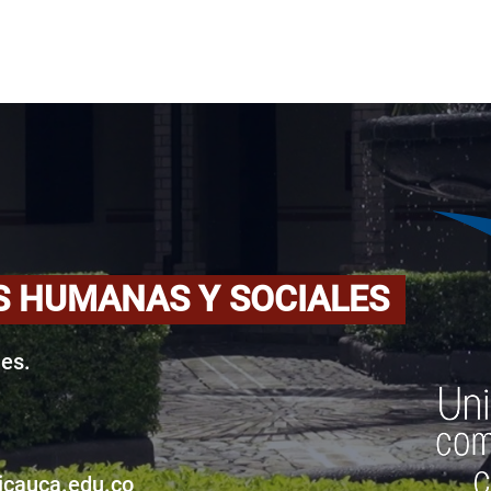
S HUMANAS Y SOCIALES
es.
cauca.edu.co