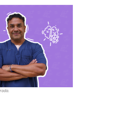
trada.