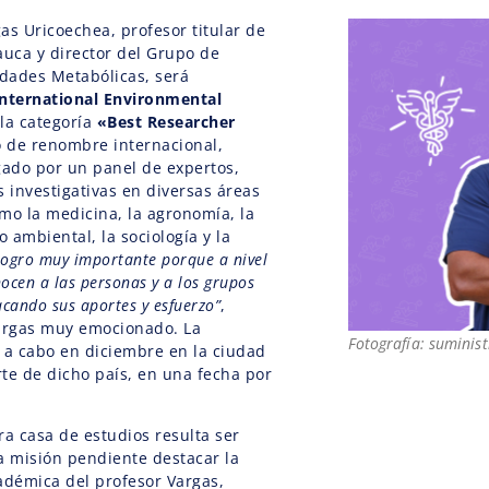
as Uricoechea, profesor titular de
auca y director del Grupo de
dades Metabólicas, será
International Environmental
la categoría
«Best Researcher
o de renombre internacional,
ado por un panel de expertos,
s investigativas en diversas áreas
mo la medicina, la agronomía, la
o ambiental, la sociología y la
logro muy importante porque a nivel
nocen a las personas y a los grupos
acando sus aportes y esfuerzo”
,
Vargas muy emocionado. La
Fotografía: suminis
 a cabo en diciembre en la ciudad
rte de dicho país, en una fecha por
ra casa de estudios resulta ser
a misión pendiente destacar la
adémica del profesor Vargas,