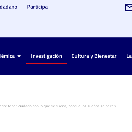
udadano
Participa
démica
Investigación
Cultura y Bienestar
La
nte tener cuidado con lo que se sueña, porque los sueños se hacen...