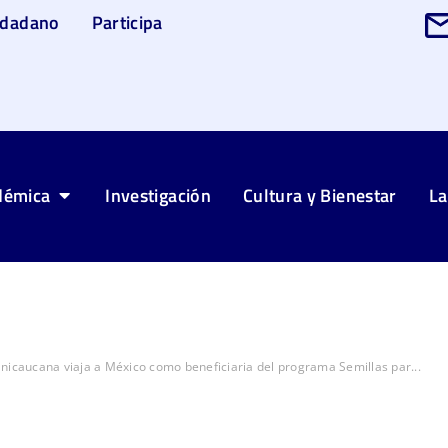
udadano
Participa
démica
Investigación
Cultura y Bienestar
La
nicaucana viaja a México como beneficiaria del programa Semillas par...