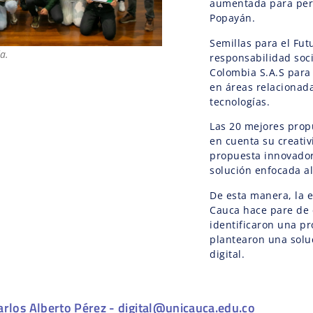
aumentada para perm
Popayán.
Semillas para el Fu
a.
responsabilidad soc
Colombia S.A.S para 
en áreas relacionada
tecnologías.
Las 20 mejores prop
en cuenta su creativ
propuesta innovado
solución enfocada al
De esta manera, la e
Cauca hace pare de 
identificaron una pr
plantearon una sol
digital.
arlos Alberto Pérez - digital@unicauca.edu.co