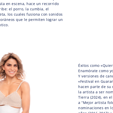
sta en escena, hace un recorrido
ibe: el porro, la cumbia, el
eta, los cuales fusiona con sonidos
ráneos que le permiten lograr un
tico.
Éxitos como «Quier
Enamórate como yo»
Y versiones de can
«Festival en Guarar
hacen parte de su r
la artista a ser n
Tierra (2024), en e
a “Mejor artista fo
nominaciones en l