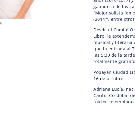
años (2016-2017) y
ganadora de las cat
“Mejor solista feme
(2014)”, entre otro
a.
Desde el Comité O
Libro, le extendem
musical y literaria
que la entrada al T
las 5:30 de la tard
totalmente gratui
Popayán Ciudad Libr
16 de octubre.
Adriana Lucía, naci
Carito, Córdoba, d
folclor colombiano