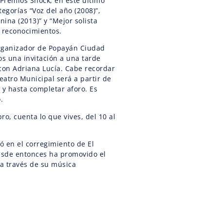
 Premios Shock, en este último
egorías “Voz del año (2008)”,
nina (2013)” y “Mejor solista
s reconocimientos.
rganizador de Popayán Ciudad
os una invitación a una tarde
 con Adriana Lucía. Cabe recordar
eatro Municipal será a partir de
e y hasta completar aforo. Es
to.
o, cuenta lo que vives, del 10 al
ó en el corregimiento de El
esde entonces ha promovido el
 a través de su música