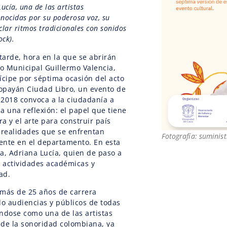
ucía, una de las artistas
nocidas por su poderosa voz, su
clar ritmos tradicionales con sonidos
ck).
 tarde, hora en la que se abrirán
ro Municipal Guillermo Valencia,
ícipe por séptima ocasión del acto
opayán Ciudad Libro, un evento de
2018 convoca a la ciudadanía a
a una reflexión: el papel que tiene
ura y el arte para construir país
 realidades que se enfrentan
Fotografía: suminis
ente en el departamento. En esta
ta, Adriana Lucía, quien de paso a
 actividades académicas y
ad.
 más de 25 años de carrera
do audiencias y públicos de todas
ndose como una de las artistas
 de la sonoridad colombiana, ya