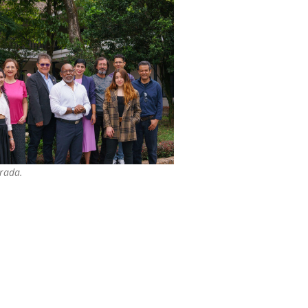
trada.