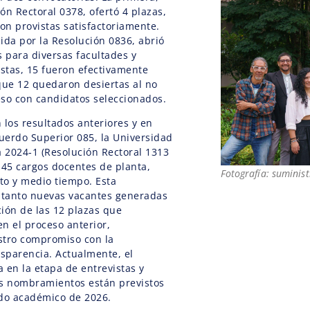
ón Rectoral 0378, ofertó 4 plazas,
ron provistas satisfactoriamente.
ida por la Resolución 0836, abrió
s para diversas facultades y
stas, 15 fueron efectivamente
que 12 quedaron desiertas al no
so con candidatos seleccionados.
 los resultados anteriores y en
uerdo Superior 085, la Universidad
a 2024‑1 (Resolución Rectoral 1313
 45 cargos docentes de planta,
Fotografía: suminis
to y medio tiempo. Esta
e tanto nuevas vacantes generadas
ión de las 12 plazas que
n el proceso anterior,
stro compromiso con la
nsparencia. Actualmente, el
 en la etapa de entrevistas y
los nombramientos están previstos
odo académico de 2026.