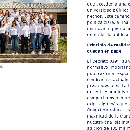
que acceden a una e
universidad pública
hechos. Este camino 
política clara, a u
institución que no i
defender lo público
Principio de realid
quedan en papel
El Decreto 0391, au
a.
normativo importante
públicas una respons
condiciones actuale
presupuestales. La f
docente y administr
compartimos plenam
exige algo más que 
financiera robusta, 
magnitud de la tran
nuestro análisis ins
adición de 135 mil m