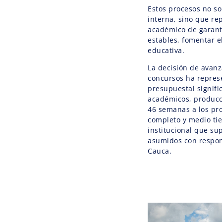
Estos procesos no s
interna, sino que re
académico de garant
estables, fomentar el
educativa.
La decisión de avan
concursos ha repres
presupuestal signific
académicos, producci
46 semanas a los pr
completo y medio ti
institucional que su
asumidos con respon
Cauca.