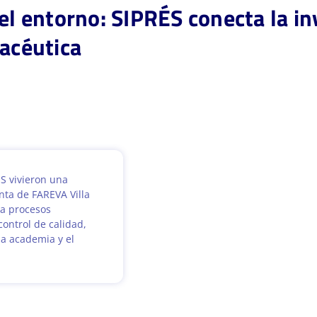
 el entorno: SIPRÉS conecta la i
macéutica
ÉS vivieron una
nta de FAREVA Villa
ca procesos
control de calidad,
la academia y el