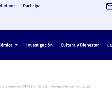
udadano
Participa
démica
Investigación
Cultura y Bienestar
La
con el entorno: SIPRÉS conecta la investigación con la industria ...