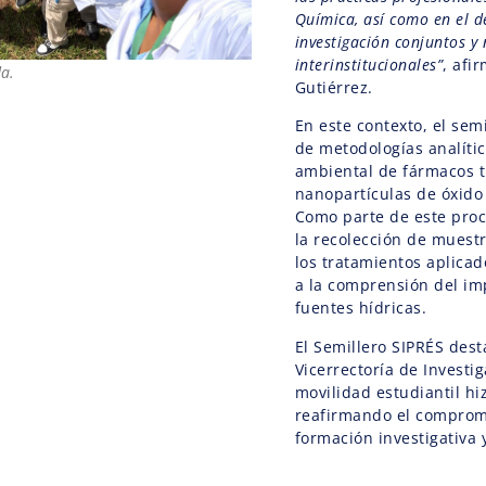
Química, así como en el d
investigación conjuntos y
interinstitucionales”
, afi
da.
Gutiérrez.
En este contexto, el sem
de metodologías analíti
ambiental de fármacos t
nanopartículas de óxido
Como parte de este proc
la recolección de muest
los tratamientos aplicad
a la comprensión del i
fuentes hídricas.
El Semillero SIPRÉS dest
Vicerrectoría de Investig
movilidad estudiantil hi
reafirmando el compromi
formación investigativa y