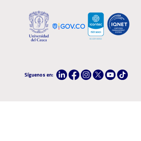
Síguenos en:
Institución con Acreditación de Alta Calidad por 8 años, resolución ME