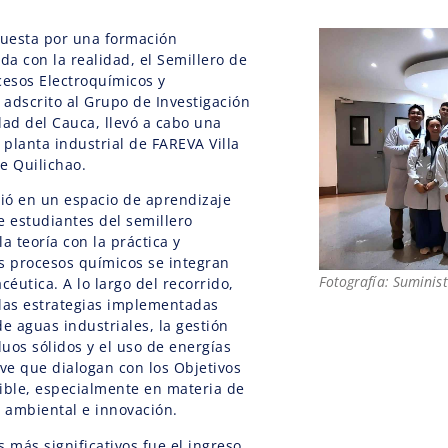
uesta por una formación
da con la realidad, el Semillero de
cesos Electroquímicos y
 adscrito al Grupo de Investigación
dad del Cauca, llevó a cabo una
 planta industrial de FAREVA Villa
e Quilichao.
tió en un espacio de aprendizaje
e estudiantes del semillero
a teoría con la práctica y
 procesos químicos se integran
Fotografía: Suminis
céutica. A lo largo del recorrido,
 las estrategias implementadas
e aguas industriales, la gestión
uos sólidos y el uso de energías
ave que dialogan con los Objetivos
ible, especialmente en materia de
d ambiental e innovación.
más significativos fue el ingreso