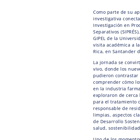
Como parte de su ap
investigativa conecta
Investigación en Pro
Separativos (SIPRÉS),
GIPEL de la Universi
visita académica a la
Rica, en Santander d
La jornada se convir
vivo, donde los nuev
pudieron contrastar l
comprender cómo los
en la industria farma
exploraron de cerca
para el tratamiento d
responsable de resid
limpias, aspectos cl
de Desarrollo Sosten
salud, sostenibilida
Uno de los momentos 