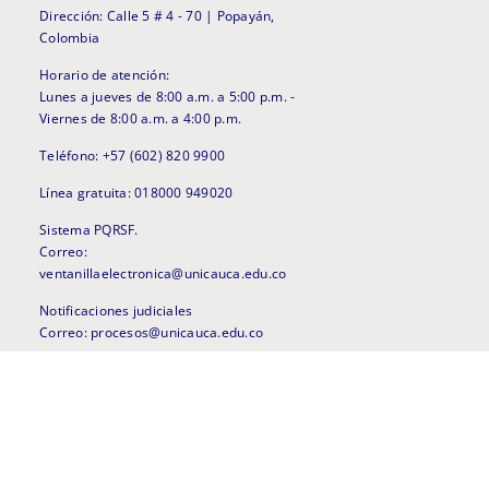
Dirección: Calle 5 # 4 - 70 | Popayán,
Colombia
Horario de atención:
Lunes a jueves de 8:00 a.m. a 5:00 p.m. -
Viernes de 8:00 a.m. a 4:00 p.m.
Teléfono: +57 (602) 820 9900
Línea gratuita: 018000 949020
Sistema PQRSF.
Correo:
ventanillaelectronica@unicauca.edu.co
Notificaciones judiciales
Correo: procesos@unicauca.edu.co
Línea anticorrupción
anticorrupcion@unicauca.edu.co