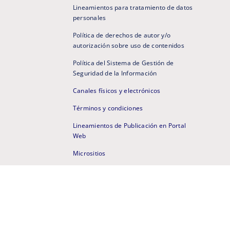
Lineamientos para tratamiento de datos
personales
Política de derechos de autor y/o
autorización sobre uso de contenidos
Política del Sistema de Gestión de
Seguridad de la Información
Canales físicos y electrónicos
Términos y condiciones
Lineamientos de Publicación en Portal
Web
Micrositios
Portal Web Anterior
Mapa de sitio
N 6218 de 2019 - Vigilada MinEducación
Comunícate con nuestro Soporte Técnico