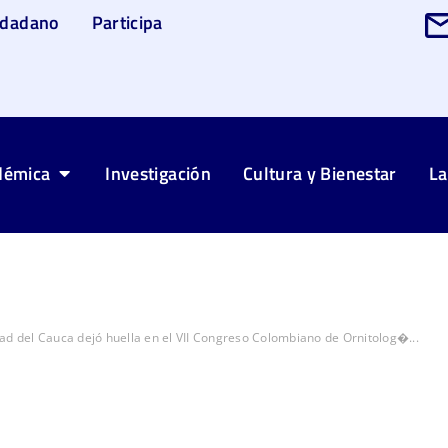
udadano
Participa
démica
Investigación
Cultura y Bienestar
La
ad del Cauca dejó huella en el VII Congreso Colombiano de Ornitolog�...