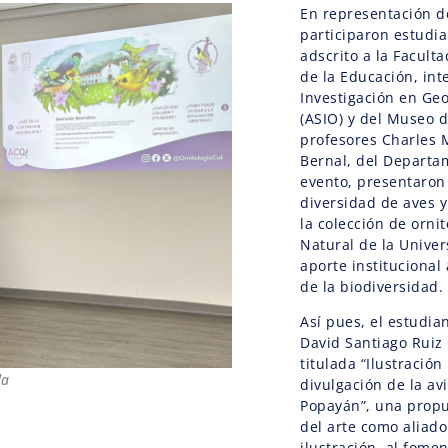
En representación d
participaron estudia
adscrito a la Facult
de la Educación, int
Investigación en Geo
(ASIO) y del Museo d
profesores Charles
Bernal, del Departa
evento, presentaron
diversidad de aves y 
la colección de orni
Natural de la Unive
aporte institucional
de la biodiversidad.
Así pues, el estudia
David Santiago Ruiz
titulada “Ilustració
da
divulgación de la av
Popayán”, una propu
del arte como aliado
ilustración, al fome