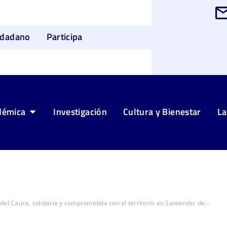
udadano
Participa
démica
Investigación
Cultura y Bienestar
La
del Cauca, solidaria y comprometida con el territorio en Santander de...