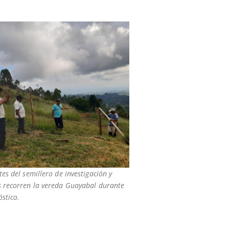
tes del semillero de investigación y
s recorren la vereda Guayabal durante
stico.