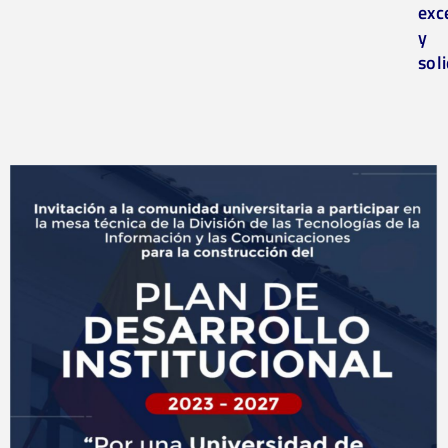
exc
y
soli