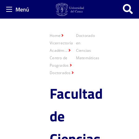
Menú
Home
Doctorado
Vicerrectoría
en
Académ...
Ciencias
Centro de
Matemáticas
Posgrados
Doctorados
Facultad
de
Ciencias