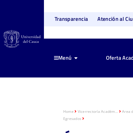
Transparencia
Atención al Ci
Oferta Aca
Menú
Home
Vicerrectoría Académ...
Area 
Egresados