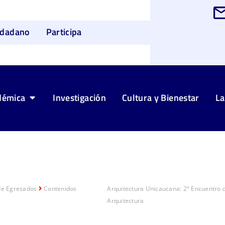
udadano
Participa
démica
Investigación
Cultura y Bienestar
La
de Egresados
Contenidos
Arquitectura Unicaucana: 2° Encuentro
Arquitectura