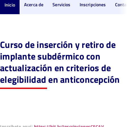
Acerca de
Servicios
Inscripciones
Conta
Inicio
Curso de inserción y retiro de
implante subdérmico con
actualización en criterios de
elegibilidad en anticoncepción
Inscríbete aquí:
https://bit.ly/InscripcionesCECAV