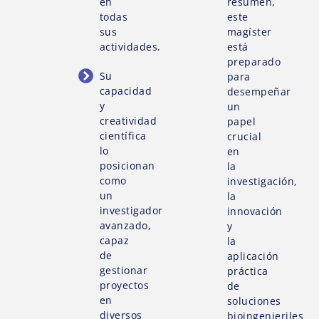
en
resumen,
todas
este
sus
magíster
actividades.
está
preparado
Su
para
capacidad
desempeñar
y
un
creatividad
papel
científica
crucial
lo
en
posicionan
la
como
investigación,
un
la
investigador
innovación
avanzado,
y
capaz
la
de
aplicación
gestionar
práctica
proyectos
de
en
soluciones
diversos
bioingenieriles