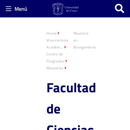
Menú
Home
Maestría
Vicerrectoría
en
Académ...
Bioingeniería
Centro de
Posgrados
Maestrías
Facultad
de
Ciencias