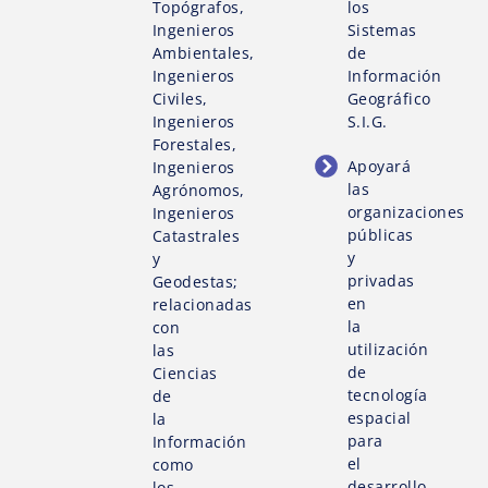
Topógrafos,
los
Ingenieros
Sistemas
Ambientales,
de
Ingenieros
Información
Civiles,
Geográfico
Ingenieros
S.I.G.
Forestales,
Apoyará
Ingenieros
las
Agrónomos,
organizaciones
Ingenieros
públicas
Catastrales
y
y
privadas
Geodestas;
en
relacionadas
la
con
utilización
las
de
Ciencias
tecnología
de
espacial
la
para
Información
el
como
desarrollo
los