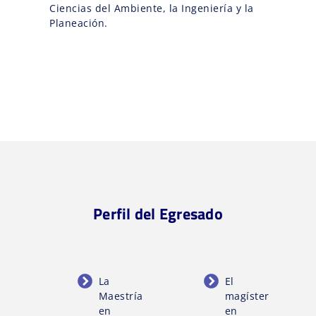
Ciencias del Ambiente, la Ingeniería y la
Planeación.
Perfil del Egresado
La
El
Maestría
magíster
en
en