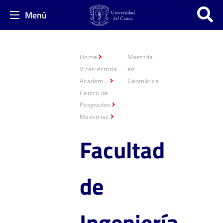
Menú
Home
Maestría
Vicerrectoría
en
Académ...
Geomática
Centro de
Posgrados
Maestrías
Facultad
de
Ingeniería