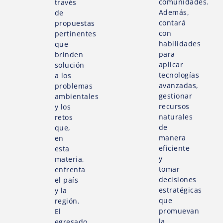
comunidades.
través
Además,
de
contará
propuestas
con
pertinentes
habilidades
que
para
brinden
aplicar
solución
tecnologías
a los
avanzadas,
problemas
gestionar
ambientales
recursos
y los
naturales
retos
de
que,
manera
en
eficiente
esta
y
materia,
tomar
enfrenta
decisiones
el país
estratégicas
y la
que
región.
promuevan
El
la
egresado