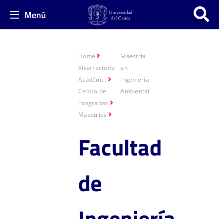
Menú
Home
Maestría
Vicerrectoría
en
Académ...
Ingeniería
Centro de
Ambiental
Posgrados
Maestrías
Facultad
de
Ingeniería