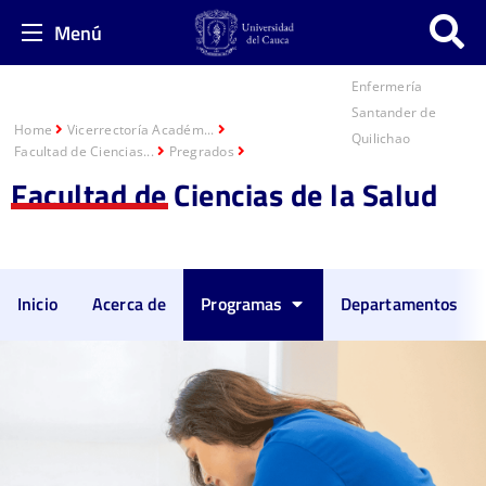
Menú
Enfermería
Santander de
Home
Vicerrectoría Académ...
Quilichao​
Facultad de Ciencias...
Pregrados
Facultad de Ciencias de la Salud
Inicio
Acerca de
Programas
Departamentos