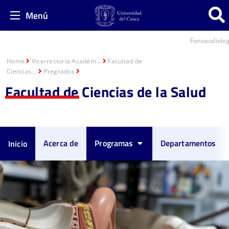
Menú
Fonoaudiolog
Home
Vicerrectoría Académ...
Facultad de
Ciencias...
Pregrados
Facultad de Ciencias de la Salud
Acerca de
Programas
Departamentos
Inicio