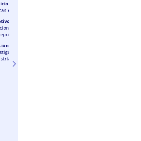
Semiconductores y Nuevos
Materiales
Servicio
: Investigación en física de
materiales, semiconductores y
nanotecnología.
Objetivo
: Impulsar la física teórica y
aplicada en nuevos materiales.
Función
: Forma investigadores en
física del estado sólido, magnetismo y
computación cuántica.