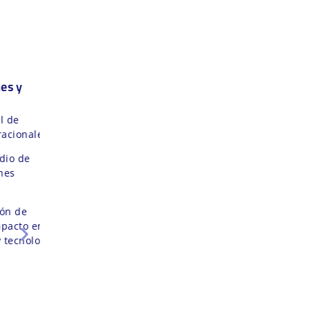
3. Laboratorio de Termodinámica y
Fluidos
Servicio
: Prácticas en transferencia de
calor y dinámica de fluidos.
Objetivo
: Comprender fenómenos de
termodinámica y fluidos en un contexto
experimental.
Función
: Promueve el análisis creativo de
procesos físicos aplicados a ingeniería y
ciencias naturales.