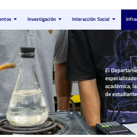
entos
Investigación
Interacción Social
Infra
El Departamen
especializado
académica, la 
de estudiante