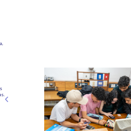
2. Laboratorio de Vibraciones y
Ondas
Servicio
: Análisis experimental de
fenómenos ondulatorios y vibracionales.
Objetivo
: Capacitar en el estudio de
ondas y mostrar sus aplicaciones
modernas.
Función
: Facilita la comprensión de
sistemas vibracionales y su impacto en
distintas ramas de la ciencia y tecnología.