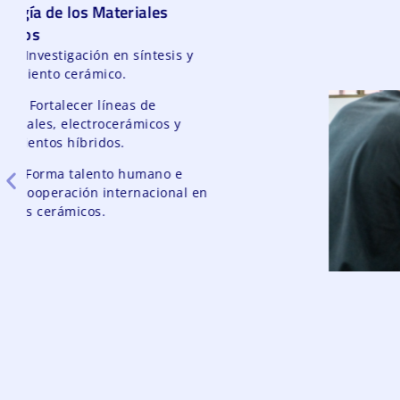
Servicio
: Desarrollo de técnicas
ópticas e instrumentación aplicada.
Objetivo
: Investigar y aplicar
soluciones en óptica, visión artificial y
percepción remota.
Función
: Integra docencia,
investigación y aplicaciones
industriales, ambientales y médicas.