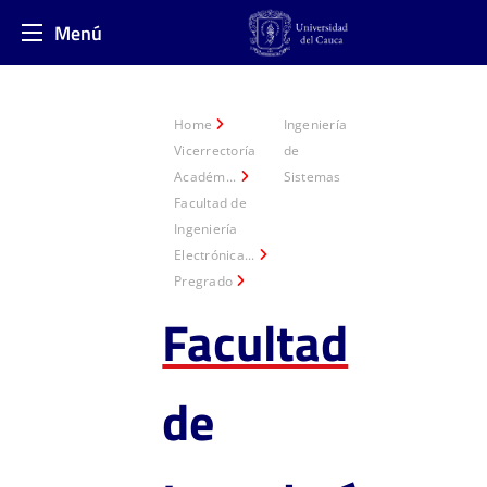
Menú
Home
Ingeniería
Vicerrectoría
de
Académ...
Sistemas
Facultad de
Ingeniería
Electrónica...
Pregrado
Facultad
de