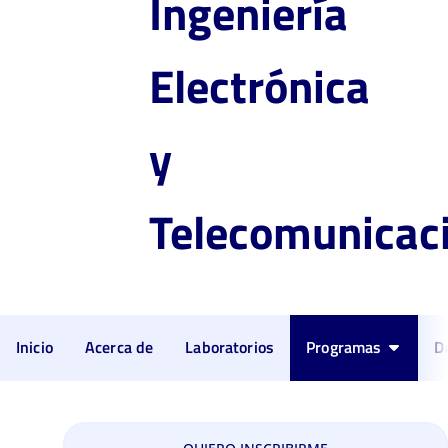
Ingeniería
Electrónica
y
Telecomunicac
Inicio
Acerca de
Laboratorios
Programas
D
Ingeniería de Sistemas