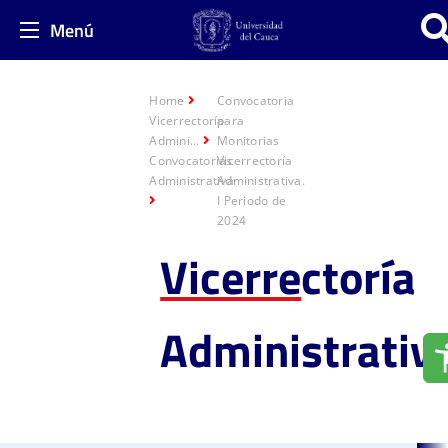
Menú
Home
Convocatoria
Vicerrectoría
para
Admini...
Monitorias
Convocatorias
Vicerrectoría
Administrativa
Administrativa.
I Periodo de
2024
Vicerre
ctoría
Administrativ