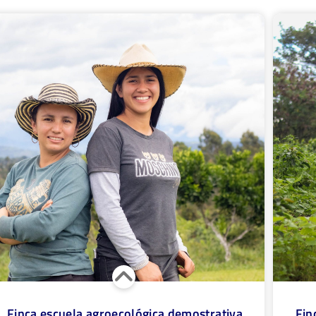
Se Realiz
compostac
circular 
temperatu
pone líneas temáticas de primero a grado
evaluan la
eno, con matemáticas, español, ciencias
microbiol
urales, ciencias sociales, en el marco del a
prototipo 
icultura, para docentes y estudiantes de
respuesta
as rurales cafeteras.
la aplica
prototipo 
aspectos 
financiero
Finca escuela agroecológica demostrativa
Fin