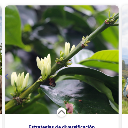
Comprende el apoyo para la cotización social,
Pro
económica y organizativa de estrategias como:
nov
casas de semillas, huertas, comunitarias,
nat
fábrica de bioinsumos, tiendas comunitarias,
caf
viveros forestales nativos.
zon
Estrategias de diversificación