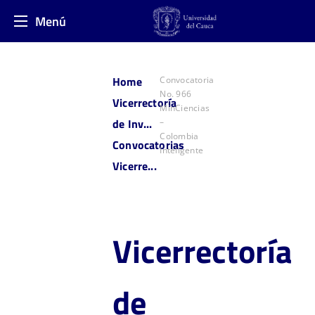
Menú
Home
Convocatoria
No. 966
Vicerrectoría
MinCiencias
de Inv...
–
Colombia
Convocatorias
Inteligente​
Vicerre...
Vicerre
ctoría
de