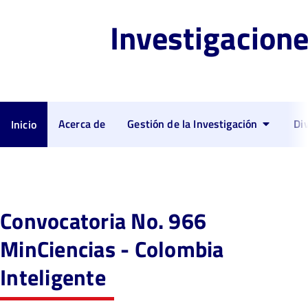
Investigacion
Acerca de
Gestión de la Investigación
Di
Inicio
Convocatoria No. 966
MinCiencias - Colombia
Inteligente