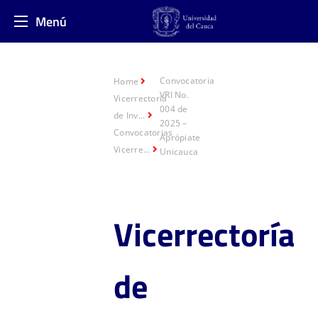
Menú
Convocatoria
Home
VRI No.
Vicerrectoría
004 de
de Inv...
2025 –
Convocatorias
Aprópiate
Vicerre...
Unicauca
Vicerre
ctoría
de