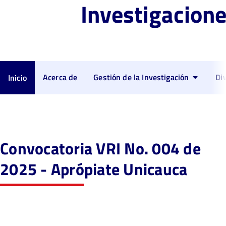
Investigacion
Acerca de
Gestión de la Investigación
Di
Inicio
Convocatoria VRI No. 004 de
2025 - Aprópiate Unicauca