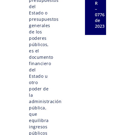
presupuestos
R
del
–
Estado o
0776
presupuestos
de
generales
2023
de los
poderes
públicos,
es el
documento
financiero
del
Estado u
otro
poder de
la
administración
pública,
que
equilibra
ingresos
públicos