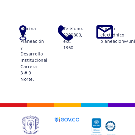
Oficina
Teléfono:
Correo
de
8209800,
electrónico:
Planeación
ext.
planeacion@uni
y
1360
Desarrollo
Institucional
Carrera
3 # 9
Norte.