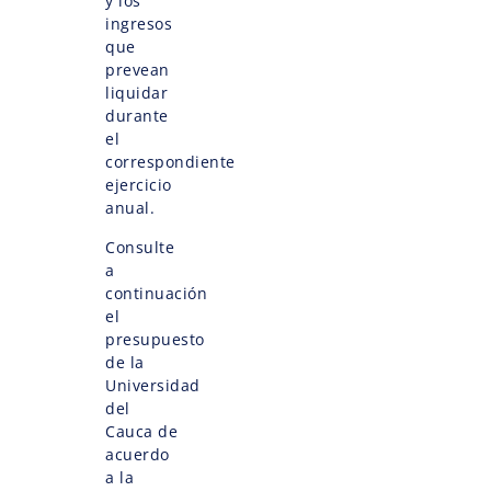
y los
ingresos
que
prevean
liquidar
durante
el
correspondiente
ejercicio
anual.
Consulte
a
continuación
el
presupuesto
de la
Universidad
del
Cauca de
acuerdo
a la