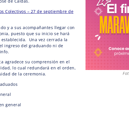
José de Caldas.
s Colectivos – 27 de septiembre de
ando y a sus acompañantes llegar con
onia, puesto que su inicio se hará
 establecida. Una vez cerrada la
el ingreso del graduando ni de
info.
ca agradece su comprensión en el
idad, lo cual redundará en el orden,
Fot
idad de la ceremonia.
raduados
eneral
en general