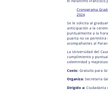
el Paraninfo Francisco 
Cronograma Grado
2024
Se le solicita al gradu
anticipación a la cerem
puntualmente a la hora
puerta no se permitirá 
acompañantes al Paran
La Universidad del Cau
cumplimiento y puntual
solemnidad y majestuos
Costo:
Gratuito para G
Organiza:
Secretaría G
Dirigido a:
Ciudadanía 