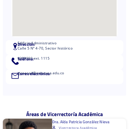
Edificio Administrativo
Dirección:
Calle 5 Nº 4-70, Sector histórico
Teléfono:
8209900 ext. 1115
Correo electrónico:
viceacad@unicauca.edu.co
Áreas de Vicerrectoría Académica
Dra. Aída Patricia González Nieva
Vicerrectora Académica