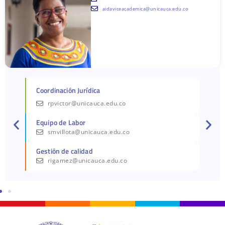
aidaviceacademica@unicauca.edu.co
Coordinación Jurídica
rpvictor@unicauca.edu.co
Equipo de Labor
smvillota@unicauca.edu.co
Gestión de calidad
rigamez@unicauca.edu.co