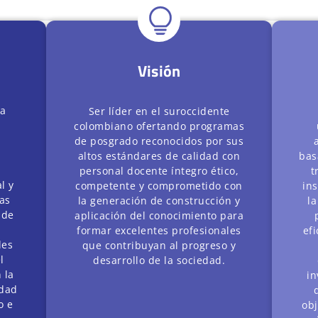
Visión
la
Ser líder en el suroccidente
colombiano ofertando programas
de posgrado reconocidos por sus
altos estándares de calidad con
bas
personal docente íntegro ético,
t
l y
competente y comprometido con
in
as
la generación de construcción y
la
 de
aplicación del conocimiento para
formar excelentes profesionales
efi
les
que contribuyan al progreso y
l
desarrollo de la sociedad.
 la
in
idad
o e
obj