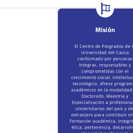
Misión
El Centro de Posgrados de 
Universidad del Cauca
conformado por personas
íntegras, responsables y
comprometidas con el
crecimiento social, intelectua
tecnológico, ofrece program
académicos en la modalidad
Doctorado, Maestría y
Especialización a profesiona
universitarios del país y de
extranjero para contribuir en
formación académica, integr
ética, pertenencia, desarroll