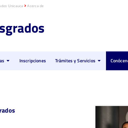
ados Unicauca
Acerca de
sgrados
as
Inscripciones
Trámites y Servicios
Conócen
grados