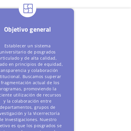
Objetivo general
Establecer un sistema
universitario de posgrados
articulado y de alta calidad,
ado en principios de equidad,
ransparencia y colaboración
stitucional. Buscamos superar
 fragmentación actual de los
programas, promoviendo la
ciente utilización de recursos
y la colaboración entre
departamentos, grupos de
vestigación y la Vicerrectoría
de Investigaciones. Nuestro
etivo es que los posgrados se