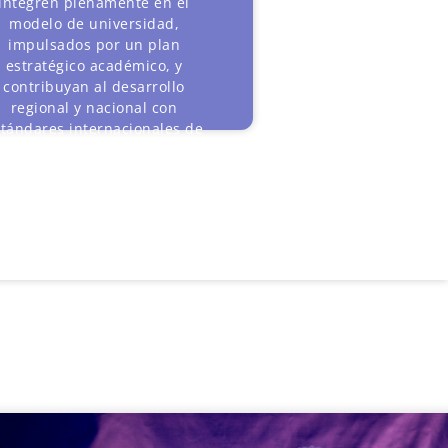
integren plenamente en el
modelo de universidad,
impulsados por un plan
estratégico académico, y
contribuyan al desarrollo
regional y nacional con
stándares internacionales de
excelencia.