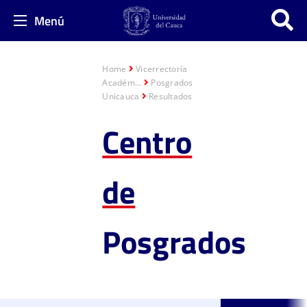
Menú
Home
Vicerrectoría
Académ...
Posgrados
Unicauca
Resultados
Centro
de
Posgrados