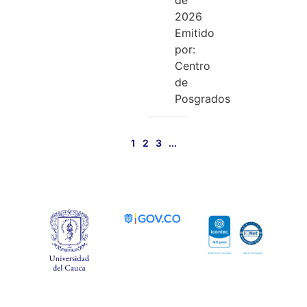
2026
Emitido
por:
Centro
de
Posgrados
1
2
3
...