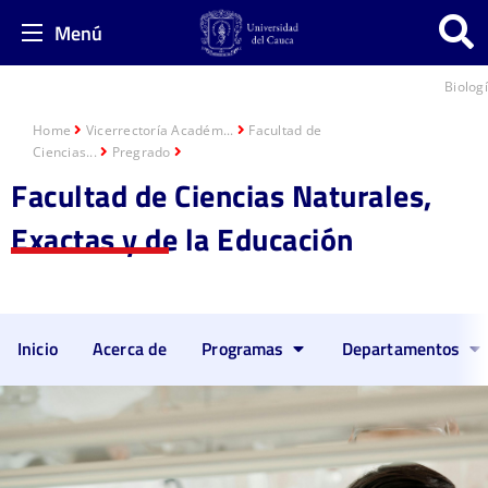
Menú
Biolog
Home
Vicerrectoría Académ...
Facultad de
Ciencias...
Pregrado
Facultad de Ciencias Naturales,
Exactas y de la Educación
Inicio
Acerca de
Programas
Departamentos