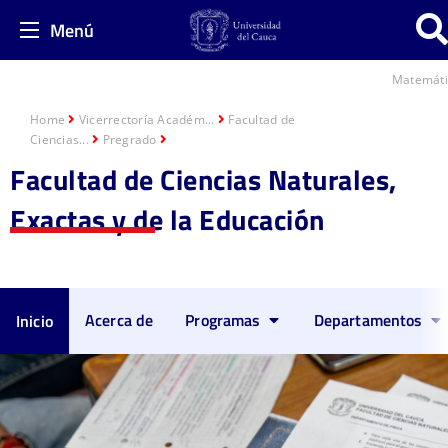
Menú
Matemáti
Home
Vicerrectoría Académ...
Facultad de
Ciencias...
Pregrado
Facultad de Ciencias Naturales,
Exactas y de la Educación
Acerca de
Programas
Departamentos
Inicio