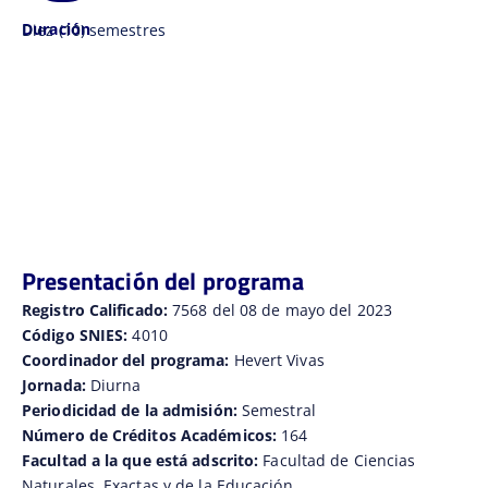
Duración
Diez (10) semestres
Presentación del programa
Registro Calificado:
7568 del 08 de mayo del 2023
Código SNIES:
4010
Coordinador del programa:
Hevert Vivas
Jornada:
Diurna
Periodicidad de la admisión:
Semestral
Número de Créditos Académicos:
164
Facultad a la que está adscrito:
Facultad de Ciencias
Naturales, Exactas y de la Educación