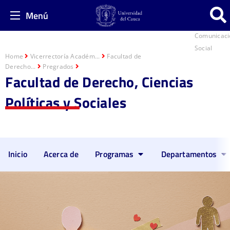
Menú
Comunicaci
Social
Home
Vicerrectoría Académ...
Facultad de
Derecho...
Pregrados
Facultad de Derecho, Ciencias
Políticas y Sociales
Inicio
Acerca de
Programas
Departamentos