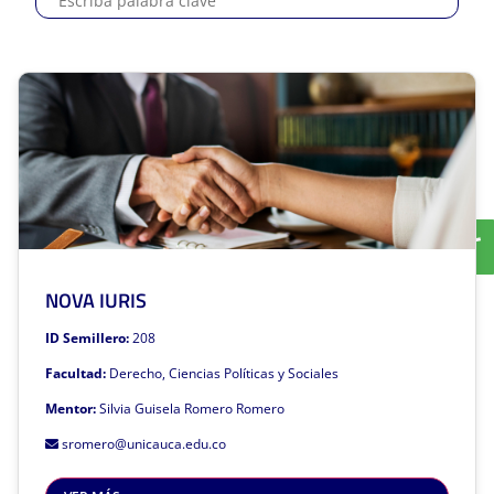
NOVA IURIS
NOVA IURIS
Mentor: Silvia Guisela Romero Romero
ID Semillero:
208
Líneas de investigación:
Facultad:
Derecho, Ciencias Políticas y Sociales
Derecho Procesal
Mentor:
Silvia Guisela Romero Romero
Derecho Privado
sromero@unicauca.edu.co
Grupo de Investigación al que pertenece: Derecho y Sociedad