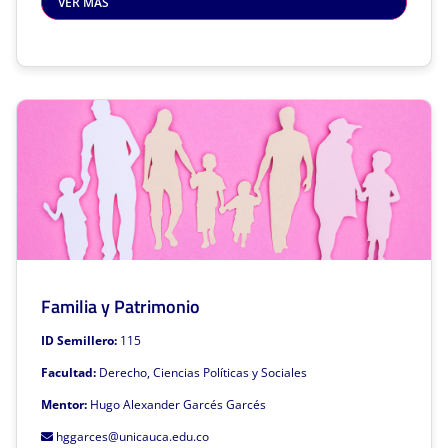
VER MÁS
Este semillero de investigación está asociado a la facultad de:
Facultad de Derecho, Ciencias Políticas y Sociales
Gruplac
Sivri
Haz clic para volver
Familia y Patrimonio
Familia y Patrimonio
Mentor: Hugo Alexander Garcés Garcés
ID Semillero:
115
Líneas de investigación:
Facultad:
Derecho, Ciencias Políticas y Sociales
Filiación
Mentor:
Hugo Alexander Garcés Garcés
Alimentos
hggarces@unicauca.edu.co