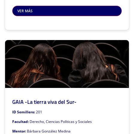
Familia y Conflicto
Modelos de Familia
VER MÁS
Grupo de Investigación al que pertenece: Derecho y Sociedad
Este semillero de investigación está asociado a la facultad de:
Facultad de Derecho, Ciencias Políticas y Sociales
Gruplac
Sivri
Haz clic para volver
GAIA -La tierra viva del Sur-
GAIA -La tierra viva del Sur-
Mentor: Bárbara González Medina
ID Semillero:
201
Líneas de investigación
Facultad:
Derecho, Ciencias Políticas y Sociales
Derechos Humanos y Construcción de Paz
Mentor:
Bárbara González Medina