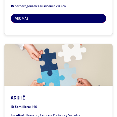
Derecho y Medio Ambiente
barbaragonzalez@unicauca.edu.co
Grupo de investigación al que pertenece: Derecho, Constitución y
VER MÁS
Democracia DCD
Este semillero de investigación está asociado a la facultad de:
Facultad de Derecho, Ciencias Políticas y Sociales
Sivri
Haz clic para volver
ARKHÉ
ARKHÉ
Mentor: Gustavo Zorrilla Velásquez
ID Semillero:
146
Líneas de investigación
Facultad:
Derecho, Ciencias Políticas y Sociales