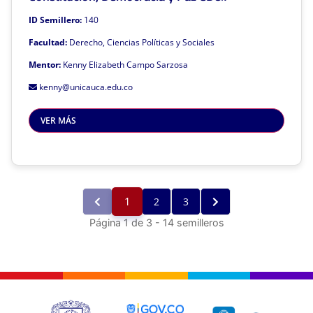
Mentor: Kenny Elizabeth Campo Sarzosa
ID Semillero:
140
Líneas de investigación
Facultad:
Derecho, Ciencias Políticas y Sociales
Derechos humanos y construcción de paz.
Mentor:
Kenny Elizabeth Campo Sarzosa
Teoría de la Constirución. Teoría de la
kenny@unicauca.edu.co
Democracia y democracia en Colombia
Teoría del Derecho
VER MÁS
Teoría de la justicia y justicia transicional.
Teoría del Estado y Estado Social en Colombia
Grupo de investigación al que pertenece: Derecho, Constitución y
Democracia DCD
1
2
3
Página 1 de 3 - 14 semilleros
Este semillero de investigación está asociado a la facultad de:
Facultad de Derecho, Ciencias Políticas y Sociales
Sivri