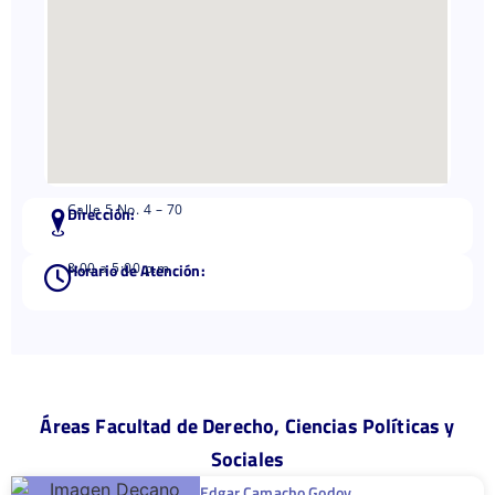
Calle 5 No. 4 – 70
Dirección:
Horario de Atención:
8:00 a 5:00 p.m
Áreas Facultad de Derecho, Ciencias Políticas y
Sociales
Edgar Camacho Godoy