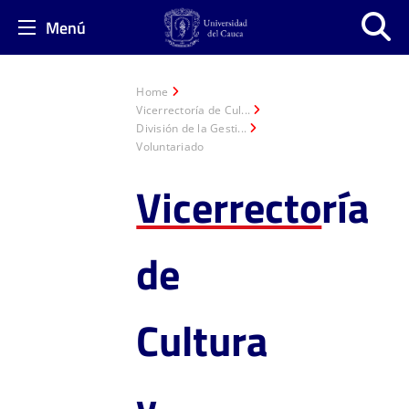
Menú
Home
Vicerrectoría de Cul...
División de la Gesti...
Voluntariado
Vicerrecto
ría
de
Cultura
y