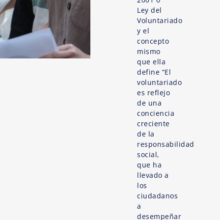
Ley del
Voluntariado
y el
concepto
mismo
que ella
define “El
voluntariado
es reflejo
de una
conciencia
creciente
de la
responsabilidad
social,
que ha
llevado a
los
ciudadanos
a
desempeñar