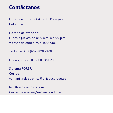
Contáctanos
Dirección: Calle 5 # 4 - 70 | Popayán,
Colombia
Horario de atención:
Lunes a jueves de 8:00 a.m. a 5:00 p.m. -
Viernes de 8:00 a.m. a 4:00 p.m.
Teléfono: +57 (602) 820 9900
Línea gratuita: 018000 949020
Sistema PQRSF.
Correo:
ventanillaelectronica@unicauca.edu.co
Notificaciones judiciales
Correo: procesos@unicauca.edu.co
Línea anticorrupción
anticorrupcion@unicauca.edu.co