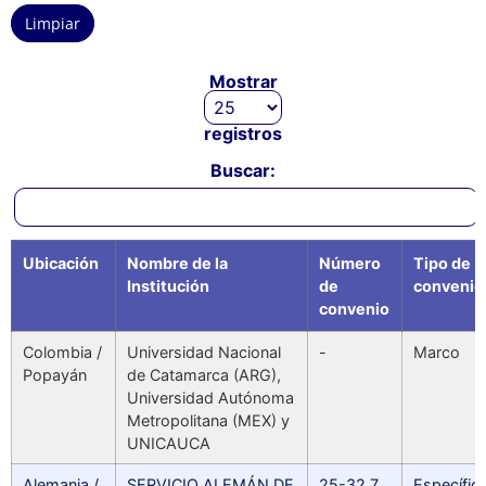
Limpiar
Mostrar
registros
Buscar:
Ubicación
Nombre de la
Número
Tipo de
Institución
de
convenio
convenio
Colombia /
Universidad Nacional
-
Marco
Popayán
de Catamarca (ARG),
Universidad Autónoma
Metropolitana (MEX) y
UNICAUCA
Alemania /
SERVICIO ALEMÁN DE
25-32.7
Específic