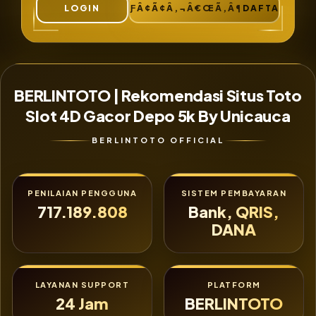
LOGIN
DAFTAR
Layer Popup Close
BERLINTOTO | Rekomendasi Situs Toto
Slot 4D Gacor Depo 5k By Unicauca
BERLINTOTO OFFICIAL
PENILAIAN PENGGUNA
SISTEM PEMBAYARAN
717.189.808
Bank, QRIS,
DANA
LAYANAN SUPPORT
PLATFORM
24 Jam
BERLINTOTO