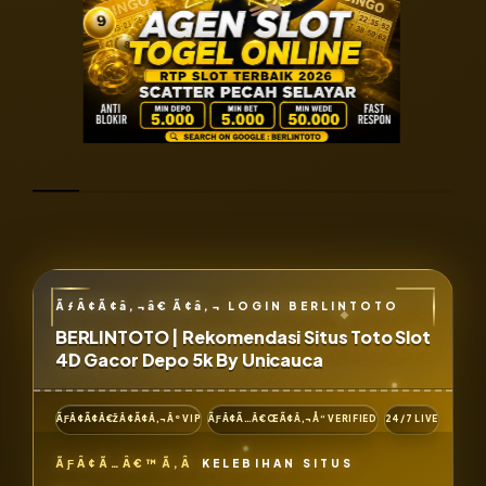
BERLINTOTO | Rekomendasi Situs Toto Slot
4D Gacor Depo 5k By Unicauca
ÃƑÂ¢Ã¢Â€ŽÂ¢Ã¢Â‚¬Âº VIP
ÃƑÂ¢Ã…Â€ŒÃ¢Â‚¬Å“ VERIFIED
24/7 LIVE
KELEBIHAN SITUS