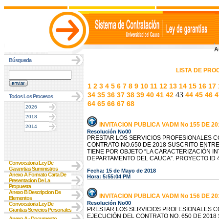
A
Búsqueda
LISTA DE PR
1
2
3
4
5
6
7
8
9
10
11
12
13
14
15
16
17
43
34
35
36
37
38
39
40
41
42
44
45
46
4
Todos Los Procesos
64
65
66
67
68
2026
2018
INVITACION PUBLICA VADM No 155 DE 20
2014
Resolución No00
PRESTAR LOS SERVICIOS PROFESIONALES C
CONTRATO NO.650 DE 2018 SUSCRITO ENTRE
TIENE POR OBJETO “LA CARACTERIZACIÓN IN
DEPARTAMENTO DEL CAUCA”. PROYECTO ID 
Convocatoria Ley De
Garanrtias Suministros
Fecha: 15 de Mayo de 2018
Anexo A Formato Carta De
Hora: 5:55:04 PM
Presentacion De La
Propuesta
Anexo B Descripcion De
INVITACION PUBLICA VADM No 156 DE 20
Elementos
Resolución No00
Convocatoria Ley De
PRESTAR LOS SERVICIOS PROFESIONALES C
Grantias Servicios Personales
EJECUCIÓN DEL CONTRATO NO. 650 DE 2018
Anexo A - Documento