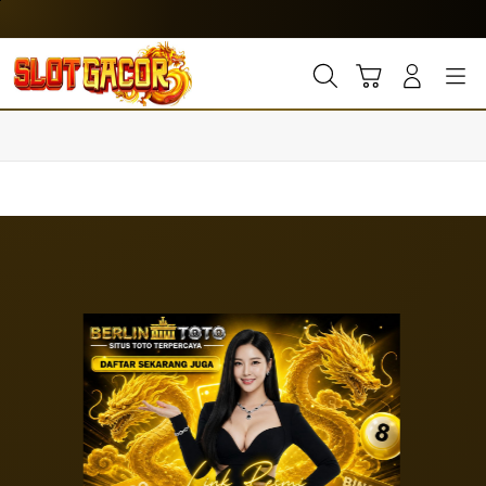
Skip
to
content
Cari
Troli
Login
Navigation
Buka Info Lebih Lanjut