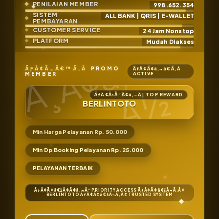
PENILAIAN MEMBER
998.652.354
SISTEM
ALL BANK | QRIS | E-WALLET
PEMBAYARAN
CUSTOMER SERVICE
24 Jam Nonstop
PLATFORM
Mudah Diakses
PROMO
MEMBER
BERLINTOTO
Min Harga Pelayanan Rp. 50.000
Min Dp Booking Pelayanan Rp. 25.000
PELAYANAN TERBAIK