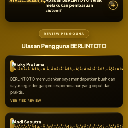
Apakah BERLINTOTO selalu
melakukan pembaruan
sistem?
REVIEW PENGGUNA
Ulasan Pengguna BERLINTOTO
Rizky Pratama
ÃƒÂ¢Ã‹Å“Ã¢â‚¬Â¦ÃƒÂ¢Ã‹Å“Ã¢â‚¬Â¦ÃƒÂ¢Ã‹Å“Ã¢â‚¬Â¦ÃƒÂ¢Ã‹Å
BERLINTOTO memudahkan saya mendapatkan buah dan
sayur segar dengan proses pemesanan yang cepat dan
praktis.
VERIFIED REVIEW
Andi Saputra
ÃƒÂ¢Ã‹Å“Ã¢â‚¬Â¦ÃƒÂ¢Ã‹Å“Ã¢â‚¬Â¦ÃƒÂ¢Ã‹Å“Ã¢â‚¬Â¦ÃƒÂ¢Ã‹Å