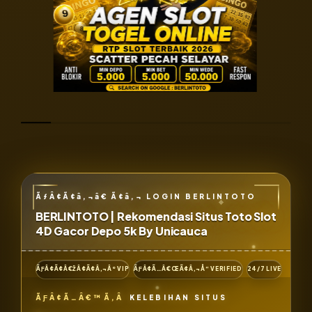
BERLINTOTO | Rekomendasi Situs Toto Slot
4D Gacor Depo 5k By Unicauca
ÃƑÂ¢Ã¢Â€ŽÂ¢Ã¢Â‚¬Âº VIP
ÃƑÂ¢Ã…Â€ŒÃ¢Â‚¬Å“ VERIFIED
24/7 LIVE
KELEBIHAN SITUS