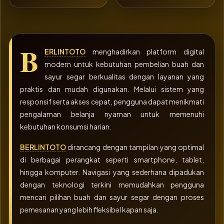
B
ERLINTOTO
menghadirkan platform digital
modern untuk kebutuhan pembelian buah dan
sayur segar berkualitas dengan layanan yang
praktis dan mudah digunakan. Melalui sistem yang
responsif serta akses cepat, pengguna dapat menikmati
pengalaman belanja nyaman untuk memenuhi
kebutuhan konsumsi harian.
BERLINTOTO
dirancang dengan tampilan yang optimal
di berbagai perangkat seperti smartphone, tablet,
hingga komputer. Navigasi yang sederhana dipadukan
dengan teknologi terkini memudahkan pengguna
mencari pilihan buah dan sayur segar dengan proses
pemesanan yang lebih fleksibel kapan saja.