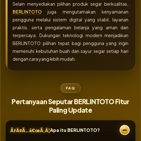
Selain menyediakan pilihan produk segar berkualitas,
BERLINTOTO
juga mengutamakan kenyamanan
pengguna melalui sistem digital yang stabil, layanan
praktis, serta pengalaman belanja yang aman dan
terpercaya. Dukungan teknologi modern menjadikan
BERLINTOTO pilihan tepat bagi pengguna yang ingin
memenuhi kebutuhan buah dan sayur segar setiap hari
dengan cara yang lebih mudah.
FAQ
Pertanyaan Seputar BERLINTOTO Fitur
Paling Update
Apa itu BERLINTOTO?