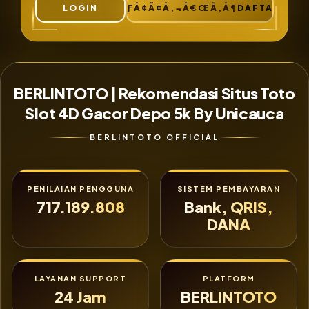
LOGIN
DAFTAR
Layer Popup Close
BERLINTOTO | Rekomendasi Situs Toto
Slot 4D Gacor Depo 5k By Unicauca
BERLINTOTO OFFICIAL
PENILAIAN PENGGUNA
SISTEM PEMBAYARAN
717.189.808
Bank, QRIS,
DANA
LAYANAN SUPPORT
PLATFORM
24 Jam
BERLINTOTO