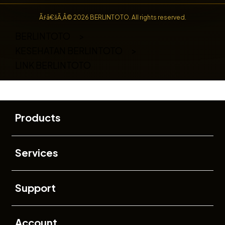
Ãƒâ€šÃ‚Â© 2026 BERLINTOTO. All rights reserved.
BERLINTOTO
>
KESEHATAN BERLINTOTO
>
LINK BERLINTOTO
Buka
Footer Navigation
Products
Buka
Services
Buka
Support
Buka
Account