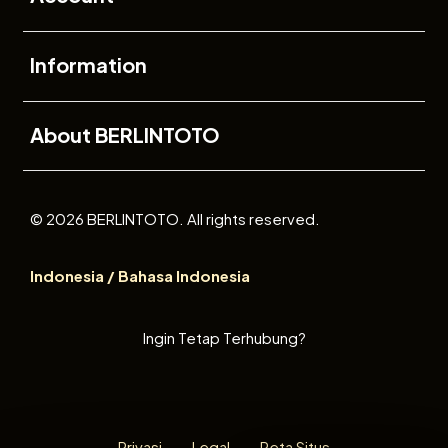
Buka
Information
Buka
About BERLINTOTO
© 2026 BERLINTOTO. All rights reserved.
Indonesia / Bahasa Indonesia
Ingin Tetap Terhubung?
Privasi
Legal
Peta Situs