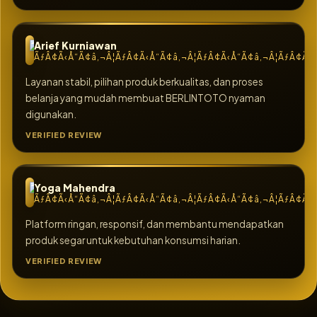
Arief Kurniawan
ÃƒÂ¢Ã‹Å“Ã¢â‚¬Â¦ÃƒÂ¢Ã‹Å“Ã¢â‚¬Â¦ÃƒÂ¢Ã‹Å“Ã¢â‚¬Â¦ÃƒÂ¢Ã‹Å
Layanan stabil, pilihan produk berkualitas, dan proses
belanja yang mudah membuat BERLINTOTO nyaman
digunakan.
VERIFIED REVIEW
Yoga Mahendra
ÃƒÂ¢Ã‹Å“Ã¢â‚¬Â¦ÃƒÂ¢Ã‹Å“Ã¢â‚¬Â¦ÃƒÂ¢Ã‹Å“Ã¢â‚¬Â¦ÃƒÂ¢Ã‹Å
Platform ringan, responsif, dan membantu mendapatkan
produk segar untuk kebutuhan konsumsi harian.
VERIFIED REVIEW