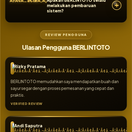
Apakah BERLINTOTO selalu
melakukan pembaruan
sistem?
REVIEW PENGGUNA
Ulasan Pengguna BERLINTOTO
Rizky Pratama
ÃƒÂ¢Ã‹Å“Ã¢â‚¬Â¦ÃƒÂ¢Ã‹Å“Ã¢â‚¬Â¦ÃƒÂ¢Ã‹Å“Ã¢â‚¬Â¦ÃƒÂ¢Ã‹Å
BERLINTOTO memudahkan saya mendapatkan buah dan
sayur segar dengan proses pemesanan yang cepat dan
praktis.
VERIFIED REVIEW
Andi Saputra
ÃƒÂ¢Ã‹Å“Ã¢â‚¬Â¦ÃƒÂ¢Ã‹Å“Ã¢â‚¬Â¦ÃƒÂ¢Ã‹Å“Ã¢â‚¬Â¦ÃƒÂ¢Ã‹Å