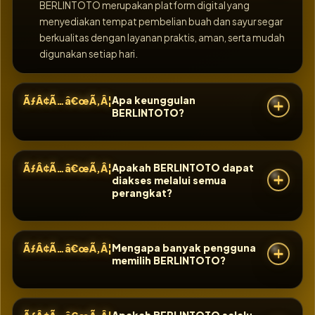
BERLINTOTO merupakan platform digital yang
menyediakan tempat pembelian buah dan sayur segar
berkualitas dengan layanan praktis, aman, serta mudah
digunakan setiap hari.
Apa keunggulan
BERLINTOTO?
Apakah BERLINTOTO dapat
diakses melalui semua
perangkat?
Mengapa banyak pengguna
memilih BERLINTOTO?