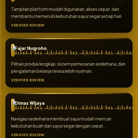
Tampilan platform mudah digunakan, akses cepat, dan
membantu memenuhi kebutuhan sayur segar setiap hari.
VERIFIED REVIEW
Fajar Nugroho
ÃƒÂ¢Ã‹Å“Ã¢â‚¬Â¦ÃƒÂ¢Ã‹Å“Ã¢â‚¬Â¦ÃƒÂ¢Ã‹Å“Ã¢â‚¬Â¦ÃƒÂ¢Ã‹Å
Pilihan produk lengkap, sistem pemesanan sederhana, dan
pengalaman belanja terasa lebih nyaman.
VERIFIED REVIEW
Dimas Wijaya
ÃƒÂ¢Ã‹Å“Ã¢â‚¬Â¦ÃƒÂ¢Ã‹Å“Ã¢â‚¬Â¦ÃƒÂ¢Ã‹Å“Ã¢â‚¬Â¦ÃƒÂ¢Ã‹Å
Navigasi sederhana membuat saya mudah mencari
kebutuhan buah dan sayur segar dengan cepat.
VERIFIED REVIEW