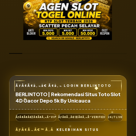
BERLINTOTO | Rekomendasi Situs Toto Slot
4D Gacor Depo 5k By Unicauca
ÃƑÂ¢Ã¢Â€ŽÂ¢Ã¢Â‚¬Âº VIP
ÃƑÂ¢Ã…Â€ŒÃ¢Â‚¬Å“ VERIFIED
24/7 LIVE
KELEBIHAN SITUS