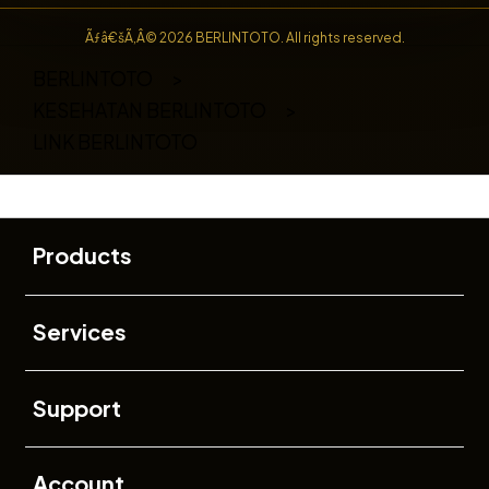
Ãƒâ€šÃ‚Â© 2026 BERLINTOTO. All rights reserved.
BERLINTOTO
>
KESEHATAN BERLINTOTO
>
LINK BERLINTOTO
Buka
Footer Navigation
Products
Buka
Services
Buka
Support
Buka
Account