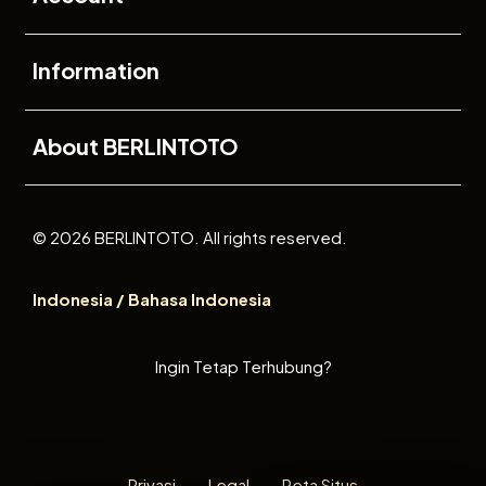
Buka
Information
Buka
About BERLINTOTO
© 2026 BERLINTOTO. All rights reserved.
Indonesia / Bahasa Indonesia
Ingin Tetap Terhubung?
Privasi
Legal
Peta Situs