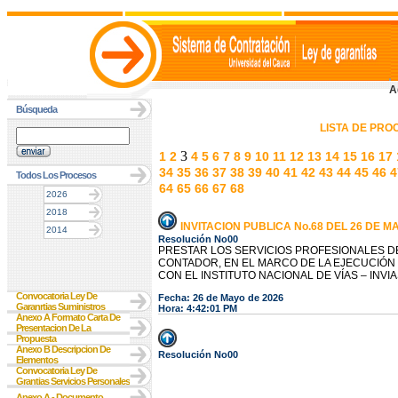
A
Búsqueda
LISTA DE PR
3
1
2
4
5
6
7
8
9
10
11
12
13
14
15
16
17
34
35
36
37
38
39
40
41
42
43
44
45
46
4
Todos Los Procesos
64
65
66
67
68
2026
2018
INVITACION PUBLICA No.68 DEL 26 DE M
2014
Resolución No00
PRESTAR LOS SERVICIOS PROFESIONALES DE
CONTADOR, EN EL MARCO DE LA EJECUCIÓN 
CON EL INSTITUTO NACIONAL DE VÍAS – INVIA
Convocatoria Ley De
Fecha: 26 de Mayo de 2026
Garanrtias Suministros
Hora: 4:42:01 PM
Anexo A Formato Carta De
Presentacion De La
Propuesta
Anexo B Descripcion De
Resolución No00
Elementos
Convocatoria Ley De
Grantias Servicios Personales
Anexo A - Documento