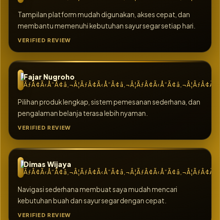
Tampilan platform mudah digunakan, akses cepat, dan
membantu memenuhi kebutuhan sayur segar setiap hari.
VERIFIED REVIEW
Fajar Nugroho
ÃƒÂ¢Ã‹Å“Ã¢â‚¬Â¦ÃƒÂ¢Ã‹Å“Ã¢â‚¬Â¦ÃƒÂ¢Ã‹Å“Ã¢â‚¬Â¦ÃƒÂ¢Ã‹Å
Pilihan produk lengkap, sistem pemesanan sederhana, dan
pengalaman belanja terasa lebih nyaman.
VERIFIED REVIEW
Dimas Wijaya
ÃƒÂ¢Ã‹Å“Ã¢â‚¬Â¦ÃƒÂ¢Ã‹Å“Ã¢â‚¬Â¦ÃƒÂ¢Ã‹Å“Ã¢â‚¬Â¦ÃƒÂ¢Ã‹Å
Navigasi sederhana membuat saya mudah mencari
kebutuhan buah dan sayur segar dengan cepat.
VERIFIED REVIEW