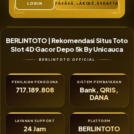
LOGIN
DAFTAR
Layer Popup Close
BERLINTOTO | Rekomendasi Situs Toto
Slot 4D Gacor Depo 5k By Unicauca
BERLINTOTO OFFICIAL
PENILAIAN PENGGUNA
SISTEM PEMBAYARAN
717.189.808
Bank, QRIS,
DANA
LAYANAN SUPPORT
PLATFORM
24 Jam
BERLINTOTO