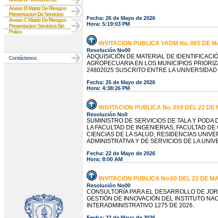
Anexo B Matriz De Riesgos
Presentacion De Servicios
Fecha: 26 de Mayo de 2026
Anexo C Matriz De Riesgos
Hora: 5:19:03 PM
Presentacion Servicios Sin
Poliza
INVITACION PUBLICA VADM No. 065 DE 
Resolución No00
ADQUISICIÓN DE MATERIAL DE IDENTIFICACI
Contáctenos
AGROPECUARIA EN LOS MUNICIPIOS PRIORIZ
24802025 SUSCRITO ENTRE LA UNIVERSIDAD
Fecha: 25 de Mayo de 2026
Hora: 4:38:26 PM
INIVITACION PUBLICA No. 059 DEL 22 DE
Resolución No0
SUMINISTRO DE SERVICIOS DE TALA Y PODA 
LA FACULTAD DE INGENIERIAS, FACULTAD DE
CIENCIAS DE LA SALUD, RESIDENCIAS UNIVE
ADMINISTRATIVA Y DE SERVICIOS DE LA UNI
Fecha: 22 de Mayo de 2026
Hora: 8:00 AM
INVITACION PUBLICA No.60 DEL 22 DE M
Resolución No00
CONSULTORÍA PARA EL DESARROLLO DE JOR
GESTIÓN DE INNOVACIÓN DEL INSTITUTO NAC
INTERADMINISTRATIVO 1275 DE 2026.
Fecha: 22 de Mayo de 2026