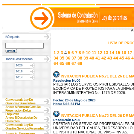
A
Búsqueda
LISTA DE PR
4
1
2
3
5
6
7
8
9
10
11
12
13
14
15
16
17
34
35
36
37
38
39
40
41
42
43
44
45
46
4
Todos Los Procesos
64
65
66
67
68
2026
2018
INVITACION PUBLICA No.71 DEL 26 DE M
2014
Resolución No00
PRESTAR LOS SERVICIOS PROFESIONALES D
ECONÓMICA DE PROYECTOS PARA LA UNIVE
INTERADMINISTRATIVO No. 1275 DE 2026.
Convocatoria Ley De
Fecha: 26 de Mayo de 2026
Garanrtias Suministros
Hora: 5:16:54 PM
Anexo A Formato Carta De
Presentacion De La
Propuesta
INVITACION PUBLICA No.72 DEL 26 DE M
Anexo B Descripcion De
Resolución No00
Elementos
PRESTAR LOS SERVICIOS PROFESIONALES DE
Convocatoria Ley De
UNIVERSIDAD DEL CAUCA, EN DESARROLLO D
Grantias Servicios Personales
EL INSTITUTO NACIONAL DE VÍAS – INVIAS.
Anexo A - Documento