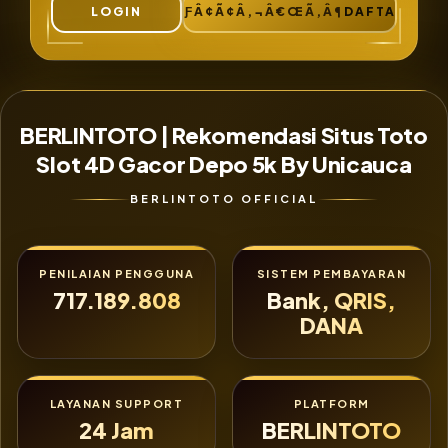
LOGIN
DAFTAR
Layer Popup Close
BERLINTOTO | Rekomendasi Situs Toto
Slot 4D Gacor Depo 5k By Unicauca
BERLINTOTO OFFICIAL
PENILAIAN PENGGUNA
SISTEM PEMBAYARAN
717.189.808
Bank, QRIS,
DANA
LAYANAN SUPPORT
PLATFORM
24 Jam
BERLINTOTO