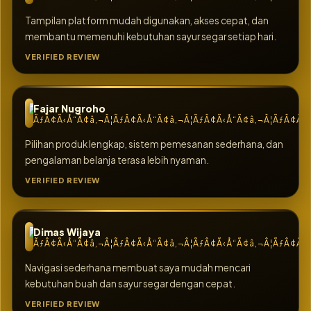
Tampilan platform mudah digunakan, akses cepat, dan
membantu memenuhi kebutuhan sayur segar setiap hari.
VERIFIED REVIEW
Fajar Nugroho
ÃƒÂ¢Ã‹Å“Ã¢â‚¬Â¦ÃƒÂ¢Ã‹Å“Ã¢â‚¬Â¦ÃƒÂ¢Ã‹Å“Ã¢â‚¬Â¦ÃƒÂ¢Ã‹Å
Pilihan produk lengkap, sistem pemesanan sederhana, dan
pengalaman belanja terasa lebih nyaman.
VERIFIED REVIEW
Dimas Wijaya
ÃƒÂ¢Ã‹Å“Ã¢â‚¬Â¦ÃƒÂ¢Ã‹Å“Ã¢â‚¬Â¦ÃƒÂ¢Ã‹Å“Ã¢â‚¬Â¦ÃƒÂ¢Ã‹Å
Navigasi sederhana membuat saya mudah mencari
kebutuhan buah dan sayur segar dengan cepat.
VERIFIED REVIEW