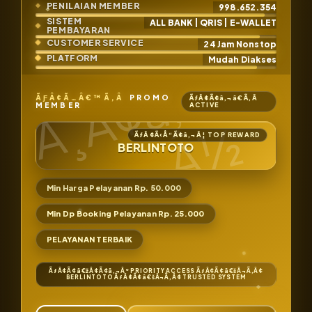
PENILAIAN MEMBER
998.652.354
SISTEM
ALL BANK | QRIS | E-WALLET
PEMBAYARAN
CUSTOMER SERVICE
24 Jam Nonstop
PLATFORM
Mudah Diakses
PROMO
MEMBER
BERLINTOTO
Min Harga Pelayanan Rp. 50.000
Min Dp Booking Pelayanan Rp. 25.000
PELAYANAN TERBAIK