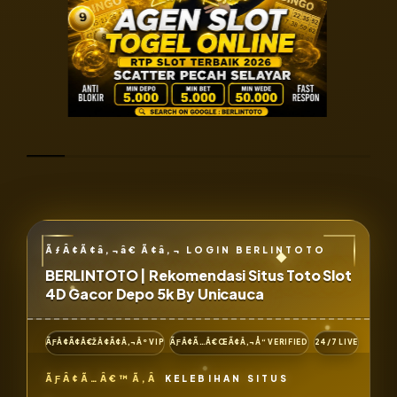
BERLINTOTO | Rekomendasi Situs Toto Slot
4D Gacor Depo 5k By Unicauca
ÃƑÂ¢Ã¢Â€ŽÂ¢Ã¢Â‚¬Âº VIP
ÃƑÂ¢Ã…Â€ŒÃ¢Â‚¬Å“ VERIFIED
24/7 LIVE
KELEBIHAN SITUS