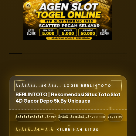
BERLINTOTO | Rekomendasi Situs Toto Slot
4D Gacor Depo 5k By Unicauca
ÃƑÂ¢Ã¢Â€ŽÂ¢Ã¢Â‚¬Âº VIP
ÃƑÂ¢Ã…Â€ŒÃ¢Â‚¬Å“ VERIFIED
24/7 LIVE
KELEBIHAN SITUS