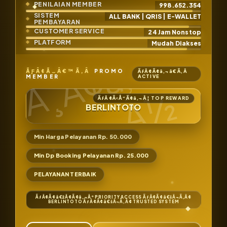
PENILAIAN MEMBER
998.652.354
SISTEM
ALL BANK | QRIS | E-WALLET
PEMBAYARAN
CUSTOMER SERVICE
24 Jam Nonstop
PLATFORM
Mudah Diakses
PROMO
MEMBER
BERLINTOTO
Min Harga Pelayanan Rp. 50.000
Min Dp Booking Pelayanan Rp. 25.000
PELAYANAN TERBAIK