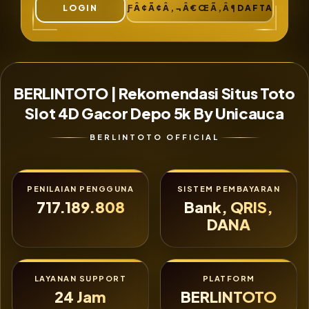
LOGIN
DAFTAR
Layer Popup Close
BERLINTOTO | Rekomendasi Situs Toto
Slot 4D Gacor Depo 5k By Unicauca
BERLINTOTO OFFICIAL
PENILAIAN PENGGUNA
SISTEM PEMBAYARAN
717.189.808
Bank, QRIS,
DANA
LAYANAN SUPPORT
PLATFORM
24 Jam
BERLINTOTO