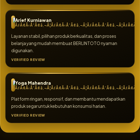
Arief Kurniawan
ÃƒÂ¢Ã‹Å“Ã¢â‚¬Â¦ÃƒÂ¢Ã‹Å“Ã¢â‚¬Â¦ÃƒÂ¢Ã‹Å“Ã¢â‚¬Â¦ÃƒÂ¢Ã‹Å
Layanan stabil, pilihan produk berkualitas, dan proses
belanja yang mudah membuat BERLINTOTO nyaman
digunakan.
VERIFIED REVIEW
Yoga Mahendra
ÃƒÂ¢Ã‹Å“Ã¢â‚¬Â¦ÃƒÂ¢Ã‹Å“Ã¢â‚¬Â¦ÃƒÂ¢Ã‹Å“Ã¢â‚¬Â¦ÃƒÂ¢Ã‹Å
Platform ringan, responsif, dan membantu mendapatkan
produk segar untuk kebutuhan konsumsi harian.
VERIFIED REVIEW