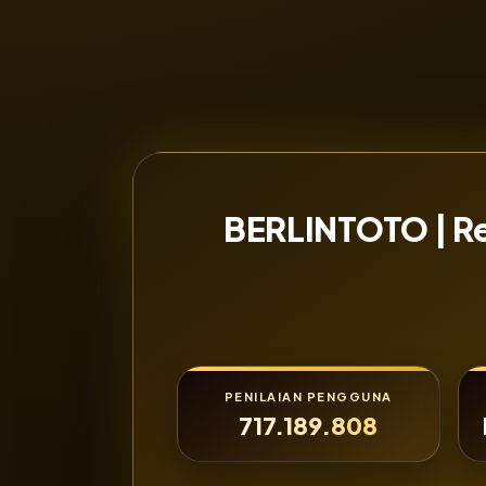
Layer Popup Close
BERLINTOTO | Re
PENILAIAN PENGGUNA
717.189.808