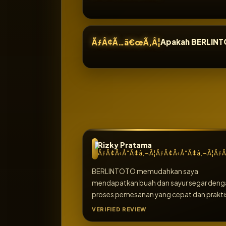
Apakah BERLINT
Rizky Pratama
ÃƒÂ¢Ã‹Å“Ã¢â‚¬Â¦ÃƒÂ¢Ã‹Å“Ã¢â‚¬Â¦ÃƒÂ
BERLINTOTO memudahkan saya
mendapatkan buah dan sayur segar deng
proses pemesanan yang cepat dan prakti
VERIFIED REVIEW