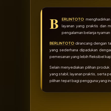
B
ERLINTOTO
menghadirkan 
layanan yang praktis dan 
pengalaman belanja nyaman 
BERLINTOTO
dirancang dengan ta
yang sederhana dipadukan dengan
pemesanan yang lebih fleksibel kap
Selain menyediakan pilihan produk 
yang stabil, layanan praktis, ser
pilihan tepat bagi pengguna yang i