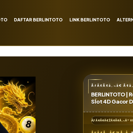
OTO
DAFTAR BERLINTOTO
LINK BERLINTOTO
ALTER
BERLINTOTO | R
Slot 4D Gacor 
ÃƑÂ¢Ã¢Â€ŽÂ¢Ã¢Â‚¬Âº V